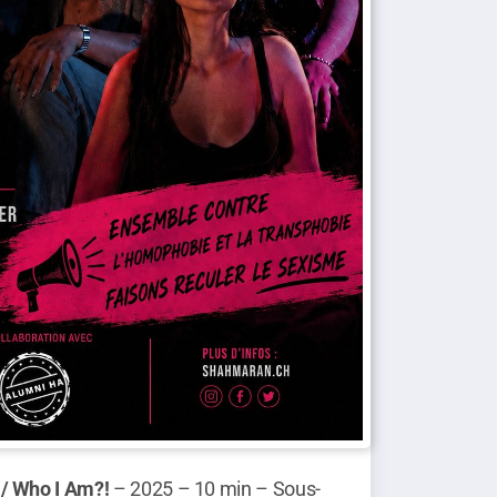
 / Who I Am?!
– 2025 – 10 min – Sous-