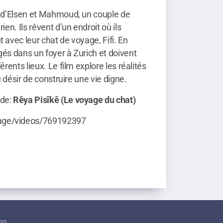
it d’Elsen et Mahmoud, un couple de
ien. Ils rêvent d’un endroit où ils
t avec leur chat de voyage, Fifi. En
gés dans un foyer à Zurich et doivent
férents lieux. Le film explore les réalités
du désir de construire une vie digne.
 de:
Rêya Pisîkê (Le voyage du chat)
age/videos/769192397
on