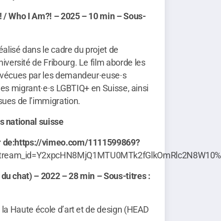
! / Who I Am?!
– 2025 – 10 min – Sous-
éalisé dans le cadre du projet de
iversité de Fribourg. Le film aborde les
s vécues par les demandeur·euse·s
t les migrant·e·s LGBTIQ+ en Suisse, ainsi
sues de l’immigration.
s national suisse
r de:https://vimeo.com/1111599869?
stream_id=Y2xpcHN8MjQ1MTU0MTk2fGlkOmRlc2N8W10
 du chat)
– 2022 – 28 min – Sous-titres :
à la Haute école d’art et de design (HEAD