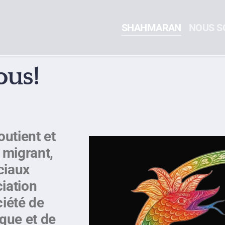
SHAHMARAN
NOUS S
ous!
utient et
r
migrant,
ociaux
ciation
ciété de
que et de