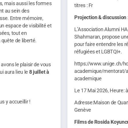
les, mais aussi les formes
titres : Fr
nt au sein des
Projection & discussion 
sse. Entre mémoire,
 un espace de visibilité et
L’Association Alumni HA,
sées, tout en
Shahmaran, propose une 
a quête de liberté.
pour faire entendre les 
réfugiées et LGBTQI+.
https://www.unige.ch/ho
 avons le plaisir de vous
academique/mentorat/al
qui aura lieu le
8 juillet à
academique
Le 17 Mai 2026, Heure: 
 y accueillir !
Adresse:Maison de Quarti
Genève
Films de Rosida Koyunc