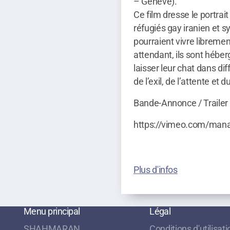
– Genève).
Ce film dresse le portra
réfugiés gay iranien et syr
pourraient vivre libremen
attendant, ils sont héber
laisser leur chat dans dif
de l’exil, de l’attente et 
Bande-Annonce / Trailer
https://vimeo.com/man
Plus d'infos
Menu principal
Légal
SHAHMARAN
Conditions d'utilisati