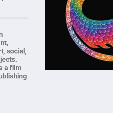
-----------
n
nt,
t, social,
ojects.
s a film
blishing