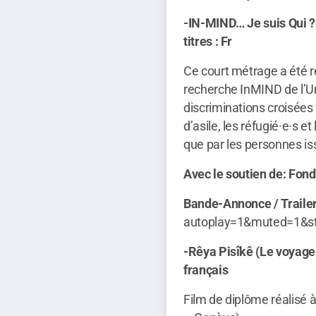
-IN-MIND… Je suis Qui ?
titres : Fr
Ce
court métrage a été r
recherche
InMIND de l’Un
discriminations croisée
d’asile, les réfugié·e·s e
que par les personnes is
Avec le soutien de: Fond
Bande-Annonce / Traile
autoplay=1&muted=1&
-Rêya Pisîkê (Le voyage
français
Film de diplôme réalisé 