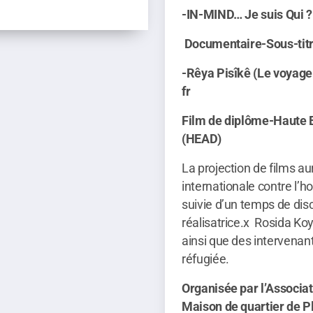
-IN-MIND… Je suis Qui ?
Documentaire-Sous-titre
-Rêya Pisîkê (Le voyage 
fr
Film de
diplôme-Haute E
(HEAD)
La projection de films au
internationale contre l’h
suivie d’un temps de dis
réalisatrice.x Rosida Koy
ainsi que des intervenant
réfugiée.
Organisée par l’Associa
Maison de quartier de Pl