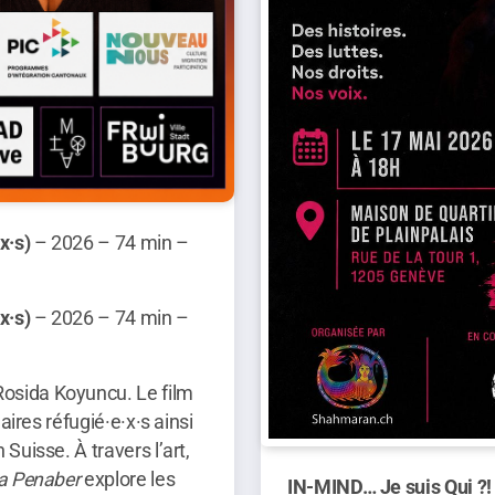
x·s)
– 2026 – 74 min –
x·s)
– 2026 – 74 min –
osida Koyuncu. Le film
aires réfugié·e·x·s ainsi
Suisse. À travers l’art,
a Penaber
explore les
IN-MIND… Je suis Qui ?!